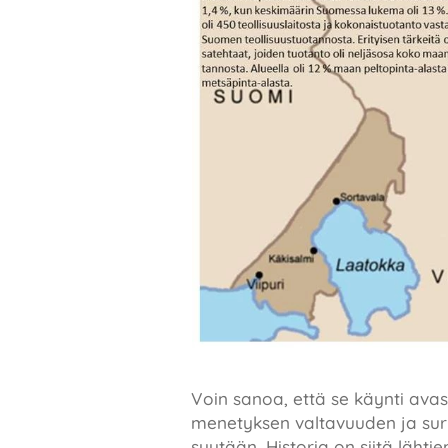
Voin sanoa, että se käynti avas
menetyksen valtavuuden ja suru
syytään. Historia on siitä lähtie