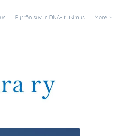
us
Pyrrön suvun DNA- tutkimus
More