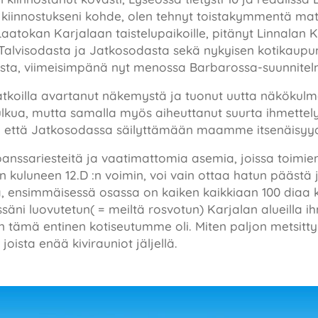
ut kiinnostukseni kohde, olen tehnyt toistakymmentä ma
Laatokan Karjalaan taistelupaikoille, pitänyt Linnalan
 Talvisodasta ja Jatkosodasta sekä nykyisen kotikaupu
koista, viimeisimpänä nyt menossa Barbarossa-suunnite
atkoilla avartanut näkemystä ja tuonut uutta näkökulma
a, mutta samalla myös aiheuttanut suurta ihmettelyä 
a että Jatkosodassa säilyttämään maamme itsenäisyy
nssariesteitä ja vaatimattomia asemia, joissa toimien 
kuluneen 12.D :n voimin, voi vain ottaa hatun päästä j
ä, ensimmäisessä osassa on kaiken kaikkiaan 100 diaa ku
äni luovutetun( = meiltä rosvotun) Karjalan alueilla ih
inen tämä entinen kotiseutumme oli. Miten paljon metsitt
joista enää kivirauniot jäljellä.