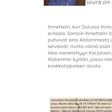
Ihmettelin, kun Oulussa ihmis
erilaisia. Samoin ihmetteli
puhuivat aina Alalammesta j
selvisivät, mutta nämä asiat
iäksi menetettyyn Karjalaa
Alalammin kylään, joissa mi
evakkotaipaleen alusta.