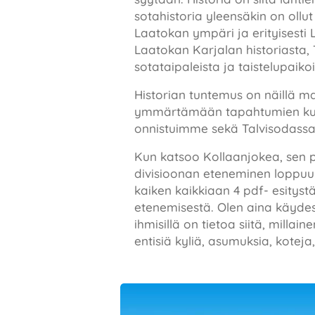
sotahistoria yleensäkin on oll
Laatokan ympäri ja erityisesti 
Laatokan Karjalan historiasta,
sotataipaleista ja taistelupai
Historian tuntemus on näillä m
ymmärtämään tapahtumien kulku
onnistuimme sekä Talvisodass
Kun katsoo Kollaanjokea, sen pa
divisioonan eteneminen loppuun 
kaiken kaikkiaan 4 pdf- esityst
etenemisestä. Olen aina käydess
ihmisillä on tietoa siitä, milla
entisiä kyliä, asumuksia, koteja, 