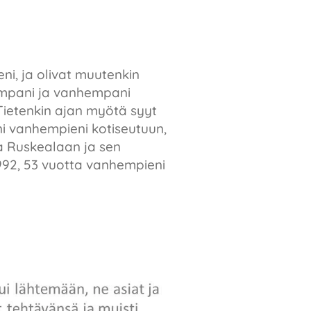
ni, ja olivat muutenkin
hempani ja vanhempani
Tietenkin ajan myötä syyt
ni vanhempieni kotiseutuun,
a Ruskealaan ja sen
992, 53 vuotta vanhempieni