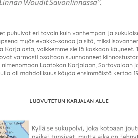
et puhuivat eri tavoin kuin vanhempani ja sukulaise
n lapsena myös evakko-sanaa ja sitä, miksi isovan
a Karjalasta, vaikkemme siellä koskaan käyneet. 
 ovat varmasti osaltaan suunnanneet kiinnostusta
n, nimenomaan Laatokan Karjalaan, Sortavalaan j
nulla oli mahdollisuus käydä ensimmäistä kertaa 1
LUOVUTETUN KARJALAN ALUE