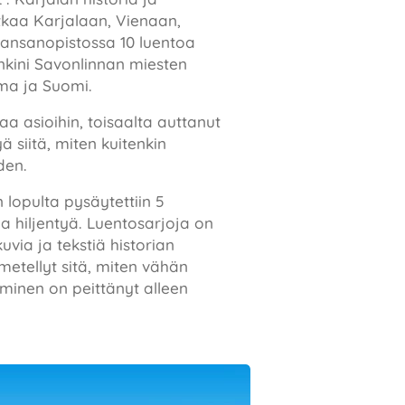
tkaa Karjalaan, Vienaan,
 Kansanopistossa 10 luentoa
nkini Savonlinnan miesten
lma ja Suomi.
a asioihin, toisaalta auttanut
siitä, miten kuitenkin
den.
lopulta pysäytettiin 5
a hiljentyä. Luentosarjoja on
via ja tekstiä historian
metellyt sitä, miten vähän
yminen on peittänyt alleen