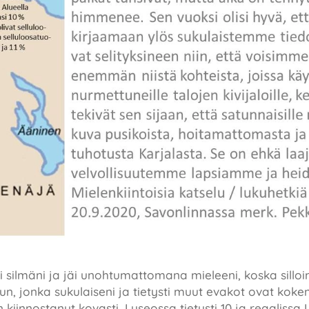
i silmäni ja jäi unohtumattomana mieleeni, koska silloin
n, jonka sukulaiseni ja tietysti muut evakot ovat kok
n kiinnostanut kovasti, Lyseossa tietysti 10 ja reaalissa L