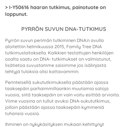
> I-Y50616 haaran tutkimus, painotuote on
loppunut.
PYRRÖN SUVUN DNA-TUTKIMUS
Pyrrön suvun perimän tutkiminen DNA:n avulla
aloitettiin helmikuussa 2015, Family Tree DNA
tutkimuslaitoksella. Kaikkien testattujen henkilöjen
osalta saatu on DNA- tutkimukset on valmistunut,
lisätietoa suvustamme saisimme jos isälinjasta
tehtyjä tuloksia olisi kattavammin.
Perinteisellä sukututkimuksella päästään ajassa
taaksepäin parhaimmillaankin muutamia satoja
vuosia, siitä taaksepäin on vain voitu esittää arvioita.
Viime vuosina on tullut avuksi DNA-sukututkimus,
jolloin päästään ajassa taaksepäin kymmeniä
tuhansia vuosia.
Ihminen on nykykäsityksen mukaan kehittynyt