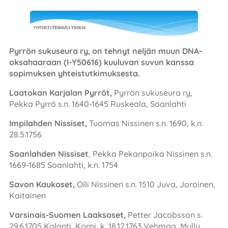
Pyrrön sukuseura ry, on tehnyt neljän muun DNA-
oksahaaraan
(I-Y50616) kuuluvan suvun kanssa
sopimuksen yhteistutkimuksesta.
Laatokan Karjalan Pyrröt,
Pyrrön sukuseura ry,
Pekka Pyrrö s.n. 1640-1645 Ruskeala, Soanlahti
Impilahden Nissiset,
Tuomas Nissinen s.n. 1690, k.n.
28.5.1756
Soanlahden Nissiset
, Pekka Pekanpoika Nissinen s.n.
1669-1685 Soanlahti, k.n. 1754
Savon Kaukoset,
Olli Nissinen s.n. 1510 Juva, Joroinen,
Kaitainen
Varsinais-Suomen Laaksoset,
Petter Jacobsson s.
29.6.1705 Kalanti, Korpi, k. 18.12.1763 Vehmaa, Mylly.