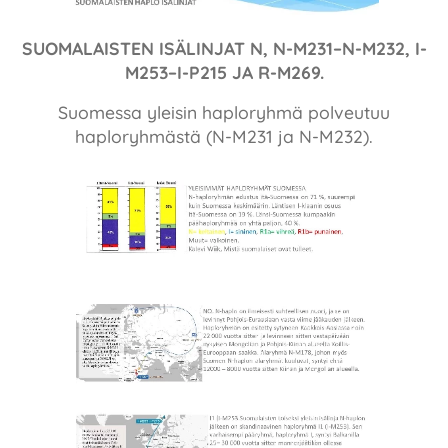
SUOMALAISTEN ISÄLINJAT N, N-M231–N-M232, I-
M253–I-P215 JA R-M269.
Suomessa yleisin haploryhmä polveutuu
haploryhmästä (N-M231 ja N-M232).