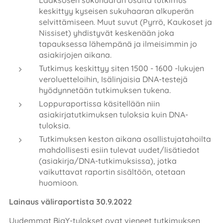
keskittyy kyseisen sukuhaaran alkuperän
selvittämiseen. Muut suvut (Pyrrö, Kaukoset ja
Nissiset) yhdistyvät keskenään joka
tapauksessa lähempänä ja ilmeisimmin jo
asiakirjojen aikana.
Tutkimus keskittyy siten 1500 - 1600 -lukujen
veroluetteloihin, Isälinjaisia DNA-testejä
hyödynnetään tutkimuksen tukena.
Loppuraportissa käsitellään niin
asiakirjatutkimuksen tuloksia kuin DNA-
tuloksia.
Tutkimuksen keston aikana osallistujatahoilta
mahdollisesti esiin tulevat uudet/lisätiedot
(asiakirja/DNA-tutkimuksissa), jotka
vaikuttavat raportin sisältöön, otetaan
huomioon.
Lainaus väliraportista 30.9.2022
Uudemmat BigY-tulokset ovat vieneet tutkimuksen