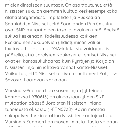
mielenkiintoiseen suuntaan. On osoittautunut, että
Nissisten suku on aiemmin luultua keskeisempi koko
alahaploryhmässä. Impilahden ja Ruskealan
Soanlahden Nissiset sekä Soanlahden Pyrrön suku
ovat SNP-mutaatioiden tasolla jokainen yhtä läheistä
sukua keskenään. Todellisuudessa kaikkien
keskinäinen sukupolvien yhdistymisen väli ei
luultavasti ole sama. DNA-tuloksista voidaan siis
päätellä, että Joroisten Kaukoset eli entiset Nissiset
ovat eri kantasukuhaaraa kuin Pyrröjen ja Karjalan
Nissisten linjoihin johtava vanhat kanta-Nissiset.
Vaikuttaa, että Nissiset olisivat muuttaneet Pohjois-
Savosta Laatokan Karjalaan.
Varsinais-Suomen Laaksosen linjan (yhteinen
kantaoksa I-Y50616) on ainoastaan yhden SNP-
mutaation päässä Joroisten Nissisten linjana
tunnetusta oksasta (I-FTN5728). Kovin montaa
sukupolvea tuskin erottaa Nissisten kantajuurta ja
Varsinais-Suomen Laaksosen linjasta. Tästä voidaan