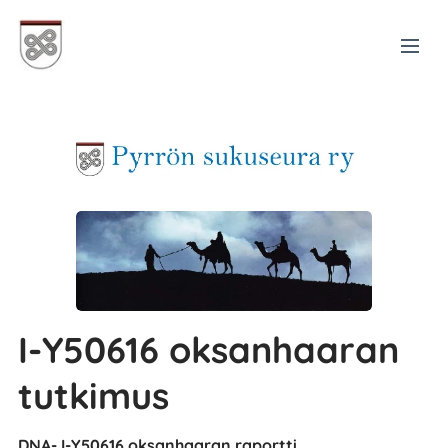
I-Y50616 oksanhaaran
tutkimus
DNA- I-Y50616 oksanhaaran raportti.