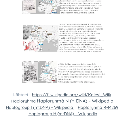
Lähteet:
https://fi.wikipedia.org/wiki/Kalevi_Wiik
Haploryhmä N (Y-DNA) – Wikipedia
Haploryhmä
Haplogroup I (mtDNA) – Wikipedia
Haploryhmä R-M269
Haplogroup H (mtDNA) – Wikipedia