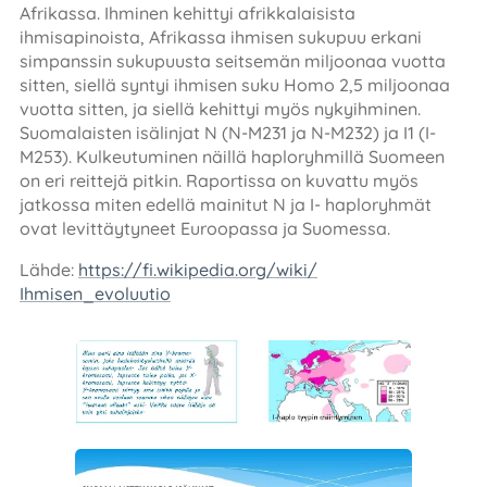
Afrikassa. Ihminen kehittyi afrikkalaisista
ihmisapinoista, Afrikassa ihmisen sukupuu erkani
simpanssin sukupuusta seitsemän miljoonaa vuotta
sitten, siellä syntyi ihmisen suku Homo 2,5 miljoonaa
vuotta sitten, ja siellä kehittyi myös nykyihminen.
Suomalaisten isälinjat N (N-M231 ja N-M232) ja I1 (I-
M253). Kulkeutuminen näillä haploryhmillä Suomeen
on eri reittejä pitkin. Raportissa on kuvattu myös
jatkossa miten edellä mainitut N ja I- haploryhmät
ovat levittäytyneet Euroopassa ja Suomessa.
Lähde:
https://fi.wikipedia.org/wiki/
Ihmisen_evoluutio