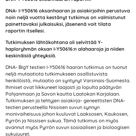
DNA- I-Y50616 oksanhaaran ja asiakirjoihin perustuva
noin neljä vuotta kestänyt tutkimus on valmistunut
painettavaksi julkaisuksi, jäsenenä voit tilata
raportin itsellesi.
Tutkimuksen lähtökohtana oli selvittää Y-
haploryhmän oksan I-Y50616:n alahaaroja ja niiden
keskinäisiä yhteyksiä.
DNA- BigY testien I-Y50616 haaran tutkimus on tuonut
neljä mutaatiota tutkimukseen osallistuvista
henkilöistä, mutaatio on syntynyt Varsinais-Suomesta.
Ihmiset ovat liikkuneet laajasti ja lopulta päätyvän
Pohjanmaan ja Savon kautta Laatokan Karjalaan.
Tutkimuksen ja tehtyjen asiakirja- geneettisten DNA-
testien perusteella Nissisen suvun synnyn
monivaiheisuus johon kuuluvat Laaksosen, Kaukosen,
Pyrrön ja Nissisen sukua. Tämä tutkimus on myös
avannut myös Pyrrön suvun sosiaalisen ja bioloogisen
sukujuuret.